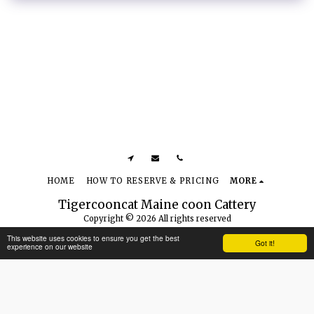
HOME
HOW TO RESERVE & PRICING
MORE
Tigercooncat Maine coon Cattery
Copyright © 2026 All rights reserved
Terms of Use
|
PRIVACY POLICY
|
Accessibility
This website uses cookies to ensure you get the best
Got it!
experience on our website