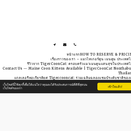
หน้าแรก
HOW TO RESERVE & PRICI
เรื่องราวของเรา – แมวไทเกอร์คูน เมนคูน ประเทศ
รีวิวจาก TigerCoonCat: ครอบครัวแมวเมนคูนแสนสุขในประเทศ
Contact Us — Maine Coon Kittens Available | TigerCoonCat Nonthabu
Thail
แกลเลอรี
หอเกียรติยศ Tigercooncat: ร่วมเฉลิมฉลองแชมป์ระดับชาติของ
เว็บไซต์นี้ใช้คุกกี้เพื่อให้แน่ใจว่าคุณจะได้รับประสบการณ์ที่ดีที่สุดบน
เข้าใจแล้ว!
Tigercooncat Maine coon Cattery
เว็บไซต์ของเรา
ลิขสิทธิ์ © 2026 สงวนลิขสิทธิ์
ข้อกำหนดในการใช้งาน
|
นโยบายความเป็นส่วนตัว
|
การเข้าถึง