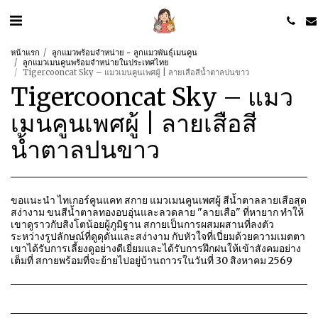
หน้าแรก
ลูกแมวพร้อมจำหน่าย - ลูกแมวพันธุ์เมนคูน
ลูกแมวเมนคูนพร้อมจำหน่ายในประเทศไทย
Tigercooncat Sky – แมวเมนคูนเพศผู้ | ลายเสือสีน้ำตาลปนขาว
Tigercooncat Sky – แมว
เมนคูนเพศผู้ | ลายเสือสี
น้ำตาลปนขาว
ขอแนะนำ ไทเกอร์คูนแคท สกาย แมวเมนคูนเพศผู้ สีน้ำตาลลายเสือสุด
สง่างาม ขนสีน้ำตาลทองอบอุ่นและลวดลาย "ลายเสือ" ที่หายาก ทำให้
เขาดูราวกับสิงโตน้อยผู้ภูมิฐาน สกายเป็นการผสมผสานที่ลงตัว
ระหว่างรูปลักษณ์ที่ดูดุดันและสง่างาม กับหัวใจที่เปี่ยมด้วยความเมตตา
เขาได้รับการเลี้ยงดูอย่างดีเยี่ยมและได้รับการฝึกฝนให้เข้าสังคมอย่าง
เต็มที่ สกายพร้อมที่จะย้ายไปอยู่บ้านถาวรในวันที่ 30 สิงหาคม 2569