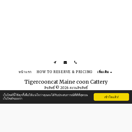
หน้าแรก
HOW TO RESERVE & PRICING
เพิ่มเติม
Tigercooncat Maine coon Cattery
ลิขสิทธิ์ © 2026 สงวนลิขสิทธิ์
ข้อกำหนดในการใช้งาน
|
นโยบายความเป็นส่วนตัว
|
การเข้าถึง
เว็บไซต์นี้ใช้คุกกี้เพื่อให้แน่ใจว่าคุณจะได้รับประสบการณ์ที่ดีที่สุดบน
เข้าใจแล้ว!
เว็บไซต์ของเรา